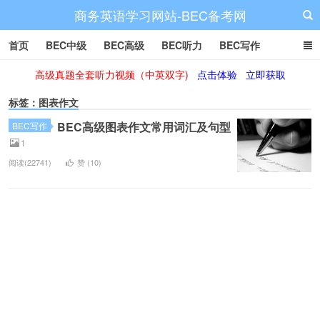
商务英语学习网站-BEC备考网
首页
BEC中级
BEC高级
BEC听力
BEC写作
高级真题全套听力视频（中英双字)
点击体验
立即获取
BEC阅读
BEC词汇
BEC视频
BEC真题
BEC备考
标签：图表作文
BEC高级图表作文常用词汇及句型
BEC写作
1
阅读(22741)
赞 (
10
)