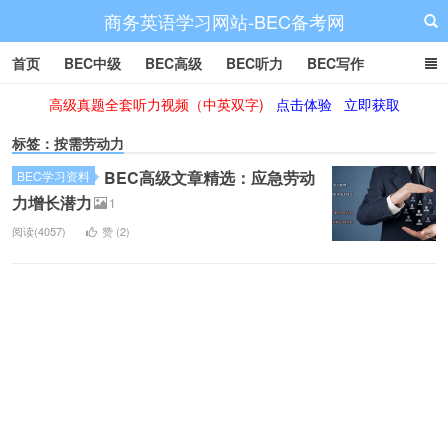
商务英语学习网站-BEC备考网
首页
BEC中级
BEC高级
BEC听力
BEC写作
高级真题全套听力视频（中英双字)
点击体验
立即获取
BEC阅读
BEC词汇
BEC视频
BEC真题
BEC备考
标签：按需劳动力
BEC高级文章精选：应急劳动
BEC学习资料
力增长潜力
1
阅读(4057)
赞 (
2
)