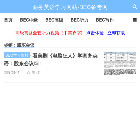
商务英语学习网站-BEC备考网
首页
BEC中级
BEC高级
BEC听力
BEC写作
高级真题全套听力视频（中英双字)
点击体验
立即获取
BEC阅读
BEC词汇
BEC视频
BEC真题
BEC备考
标签：股东会议
看美剧《电脑狂人》学商务英
BEC学习资料
语：股东会议
1
阅读(3947)
赞 (
3
)