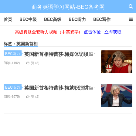
商务英语学习网站-BEC备考网
首页
BEC中级
BEC高级
BEC听力
BEC写作
高级真题全套听力视频（中英双字)
点击体验
立即获取
BEC阅读
BEC词汇
BEC视频
BEC真题
BEC备考
标签：英国新首相
英国新首相特蕾莎·梅媒体访谈
BEC听力
1
阅读(4192)
赞 (
3
)
英国新首相特蕾莎·梅就职演讲
BEC听力
1
阅读(6575)
赞 (
2
)