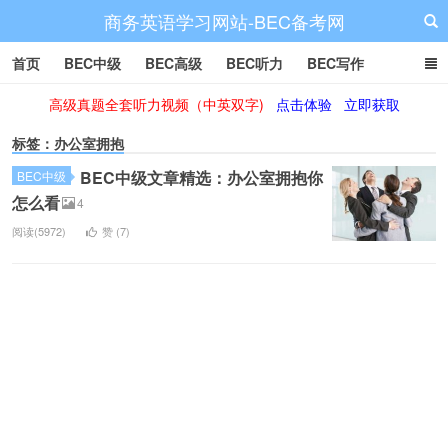
商务英语学习网站-BEC备考网
首页
BEC中级
BEC高级
BEC听力
BEC写作
高级真题全套听力视频（中英双字)
点击体验
立即获取
BEC阅读
BEC词汇
BEC视频
BEC真题
BEC备考
标签：办公室拥抱
BEC中级文章精选：办公室拥抱你
BEC中级
怎么看
4
阅读(5972)
赞 (
7
)