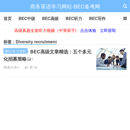
商务英语学习网站-BEC备考网
首页
BEC中级
BEC高级
BEC听力
BEC写作
高级真题全套听力视频（中英双字)
点击体验
立即获取
BEC阅读
BEC词汇
BEC视频
BEC真题
BEC备考
标签：Diversity recruitment
BEC高级文章精选：五个多元
BEC学习资料
化招募策略
1
阅读(4181)
赞 (
2
)