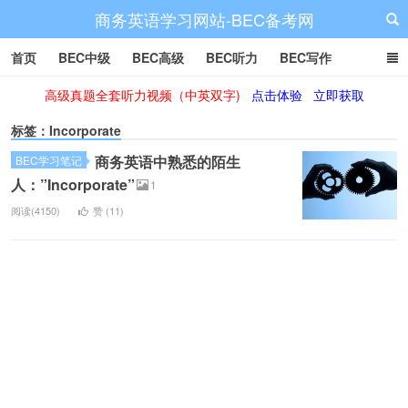
商务英语学习网站-BEC备考网
首页
BEC中级
BEC高级
BEC听力
BEC写作
高级真题全套听力视频（中英双字)
点击体验
立即获取
BEC阅读
BEC词汇
BEC视频
BEC真题
BEC备考
标签：Incorporate
商务英语中熟悉的陌生
BEC学习笔记
人：”Incorporate”
1
阅读(4150)
赞 (
11
)