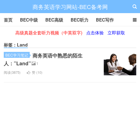
商务英语学习网站-BEC备考网
首页
BEC中级
BEC高级
BEC听力
BEC写作
高级真题全套听力视频（中英双字)
点击体验
立即获取
BEC阅读
BEC词汇
BEC视频
BEC真题
BEC备考
标签：Land
商务英语中熟悉的陌生
BEC学习笔记
人：”Land”
1
阅读(3875)
赞 (
10
)