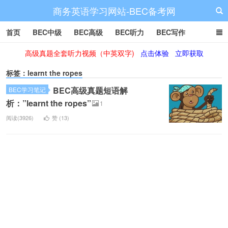
商务英语学习网站-BEC备考网
首页
BEC中级
BEC高级
BEC听力
BEC写作
高级真题全套听力视频（中英双字)
点击体验
立即获取
BEC阅读
BEC词汇
BEC视频
BEC真题
BEC备考
标签：learnt the ropes
BEC高级真题短语解
BEC学习笔记
析：”learnt the ropes”
1
阅读(3926)
赞 (
13
)