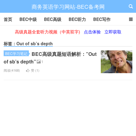
商务英语学习网站-BEC备考网
首页
BEC中级
BEC高级
BEC听力
BEC写作
高级真题全套听力视频（中英双字)
点击体验
立即获取
BEC阅读
BEC词汇
BEC视频
BEC真题
BEC备考
标签：Out of sb’s depth
BEC高级真题短语解析：”Out
BEC学习笔记
of sb’s depth”
1
阅读(4168)
赞 (
1
)