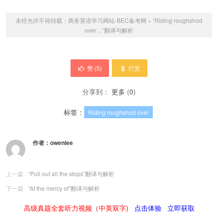
未经允许不得转载：
商务英语学习网站-BEC备考网
»
“Riding roughshod
over…”翻译与解析
赞 (
5
)
打赏
分享到：
更多
(
0
)
标签：
Riding roughshod over
作者：
owenlee
上一篇
“Pull out all the stops”翻译与解析
下一篇
“At the mercy of”翻译与解析
高级真题全套听力视频（中英双字)
点击体验
立即获取