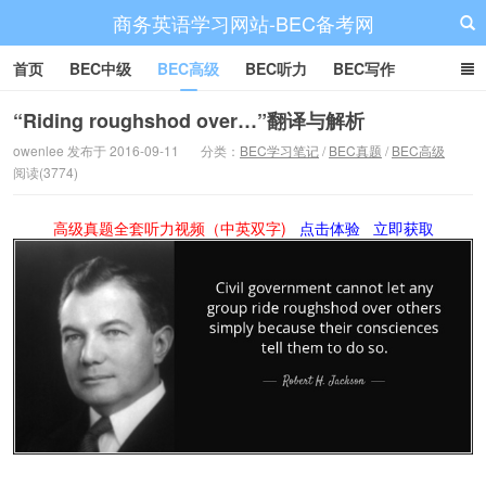
商务英语学习网站-BEC备考网
首页
BEC中级
BEC高级
BEC听力
BEC写作
BEC阅读
BEC词汇
BEC视频
BEC真题
BEC备考
“Riding roughshod over…”翻译与解析
owenlee 发布于 2016-09-11
分类：
BEC学习笔记
/
BEC真题
/
BEC高级
阅读(3774)
高级真题全套听力视频（中英双字)
点击体验
立即获取