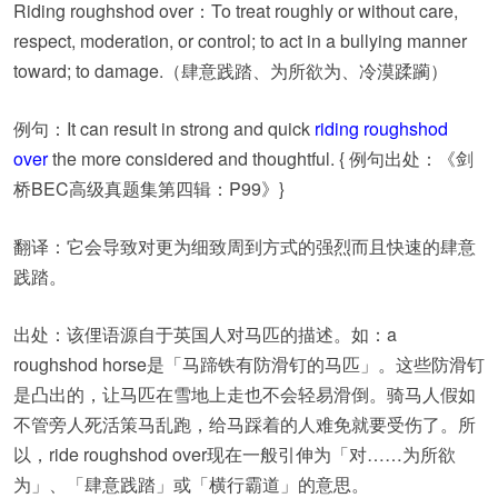
Riding roughshod over：To treat roughly or without care,
respect, moderation, or control; to act in a bullying manner
toward; to damage.（肆意践踏、为所欲为、冷漠蹂躏）
例句：It can result in strong and quick
riding roughshod
over
the more considered and thoughtful. { 例句出处：《剑
桥BEC高级真题集第四辑：P99》}
翻译：它会导致对更为细致周到方式的强烈而且快速的肆意
践踏。
出处：该俚语源自于英国人对马匹的描述。如：a
roughshod horse是「马蹄铁有防滑钉的马匹」。这些防滑钉
是凸出的，让马匹在雪地上走也不会轻易滑倒。骑马人假如
不管旁人死活策马乱跑，给马踩着的人难免就要受伤了。所
以，ride roughshod over现在一般引伸为「对……为所欲
为」、「肆意践踏」或「横行霸道」的意思。