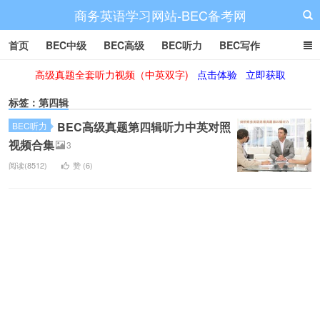
商务英语学习网站-BEC备考网
首页
BEC中级
BEC高级
BEC听力
BEC写作
高级真题全套听力视频（中英双字)
点击体验
立即获取
BEC阅读
BEC词汇
BEC视频
BEC真题
BEC备考
标签：第四辑
BEC高级真题第四辑听力中英对照
BEC听力
视频合集
3
阅读(8512)
赞 (
6
)