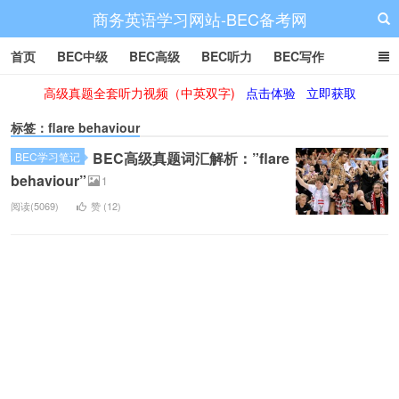
商务英语学习网站-BEC备考网
首页
BEC中级
BEC高级
BEC听力
BEC写作
高级真题全套听力视频（中英双字)
点击体验
立即获取
BEC阅读
BEC词汇
BEC视频
BEC真题
BEC备考
标签：flare behaviour
BEC高级真题词汇解析：”flare
BEC学习笔记
behaviour”
1
阅读(5069)
赞 (
12
)