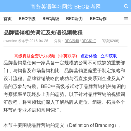
商务英语学习网站-BEC备考网
首页
BEC中级
BEC高级
BEC听力
BEC写作
BEC阅读
BEC词汇
BEC视频
BEC真题
BEC备考
品牌营销相关词汇及短语视频教程
owenlee 发布于 2016-04-28
分类：
BEC视频
/
BEC词汇
阅读(6268)
高级真题全套听力视频（中英双字)
点击体验
立即获取
品牌营销是任何一家具备一定规模的公司不可或缺的重要部
门，与销售及市场营销相比，品牌营销更偏重于制定策略和
设计流程。品牌营销战略的成功与否直接关系到企业及其产
品的形象与特质。BEC中高级考试对于品牌营销相关知识的
考察频率呈现逐步上升的态势。以下针对品牌营销的视频词
汇教程，将带领我们深入了解品牌从定位、组建、拓展各个
环节的专业术语和常用词汇。
本节主要围绕品牌营销的定义（Definition of Branding）、