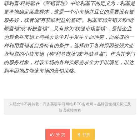
菲利普·科特勒在《营销管理》中给利基下的定义为：利基是
更窄地确定某些群体，这是一个小市场并且它的需要没有被
服务好，或者说”有获取利益的基础”。利基市场营销又称“缝
隙营销”或“补缺营销”，又有称为“狭缝市场营销”，是指企业
为避免在市场上与强大竞争对手发生正面冲突，而采取的一
种利用营销者自身特有的条件，选择由于各种原因被强大企
业轻忽的小块市场（称“利基市场”或“补缺基点”）作为其专门
的服务对象，对该市场的各种实际需求全力予以满足，以达
到牢固地占领该市场的营销策略。
未经允许不得转载：
商务英语学习网站-BEC备考网
»
品牌营销相关词汇及
短语视频教程
赞 (
2
)
打赏