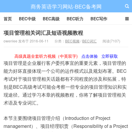
商务英语学习网站-BEC备考网
首页
BEC中级
BEC高级
BEC听力
BEC写作
BEC阅读
BEC词汇
BEC视频
BEC真题
BEC备考
项目管理相关词汇及短语视频教程
owenlee 发布于 2016-06-11
分类：
BEC视频
/
BEC词汇
阅读(7107)
高级真题全套听力视频（中英双字)
点击体验
立即获取
项目管理是企业履行客户委托事宜的重要元素，项目管理的
能力好坏直接体现一个公司的运作模式以及规划布署。BEC
考试对于项目管理相关话题都有不同程度的涉及和拓展，特
别是BEC高级考试可能会考察一些专业的项目管理知识和实
现途径。通过学习本章的视频教程，你将了解项目管理相关
术语及专业词汇。
本节主要围绕项目管理介绍（Introduction of Project
management）、项目经理职责（Responsibility of a Project