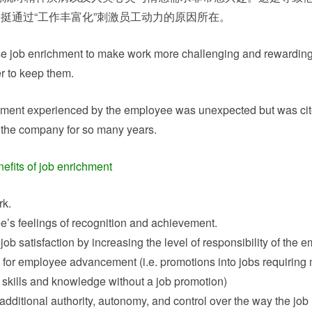
挺通过“工作丰富化”刺激员工动力的原因所在。
enrichment to make work more challenging and rewarding f
r to keep them.
hment
experienced by the employee was unexpected but was cit
h the company for so many years.
s of job enrichment
rk.
e’s feelings of recognition and achievement.
ob satisfaction by increasing the level of responsibility of the 
 for employee advancement (i.e. promotions into jobs requiring
in skills and knowledge without a job promotion)
dditional authority, autonomy, and control over the way the job 