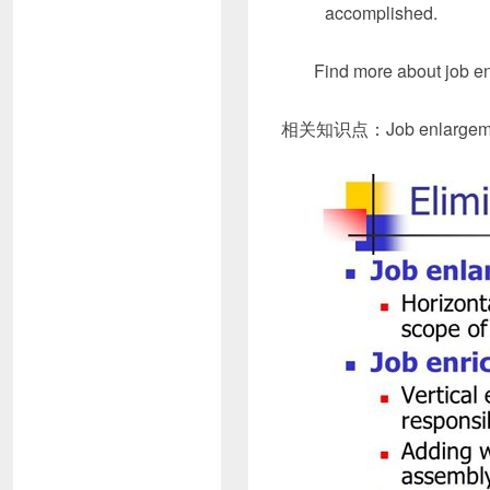
accomplished.
Find more about job e
相关知识点：Job enlargem