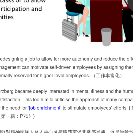
edesigning a job to allow for more autonomy and reduce the effe
nagement can motivate self-driven employees by assigning th
y normally reserved for higher level employees. （工作丰富化）
erg became deeply interested in mental illness and the hum
tisfaction. This led him to criticise the approach of many compa
r
the need for ‘
job enrichment
‘ to stimulate empolyees’ efforts.
第一辑：P73》}
年时期就对精神疾病以及人类心灵与情感需求非常感兴趣。这是导致