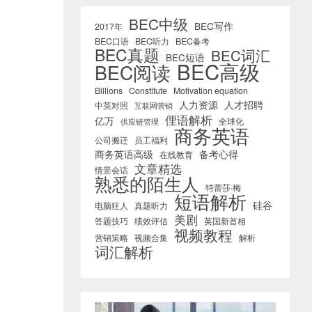
BEC中级
BEC写作
2017年
BEC口语
BEC听力
BEC备考
BEC真题
BEC词汇
BEC短语
BEC高级
BEC阅读
Billions
Constitute
Motivation equation
人力资源
人才招聘
中英对照
互联网营销
俚语解析
亿万
全球化
供应链管理
商务英语
公司搬迁
员工福利
商务英语高级
备考心得
在线教育
文章精选
情景会话
熟悉的陌生人
特蕾莎·梅
短语解析
硅谷
电脑狂人
真题听力
美剧
答题技巧
绩效评估
英国新首相
视频教程
营销策略
视频合集
解析
词汇解析