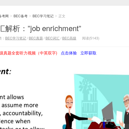
备考网
BEC备考
BEC学习笔记
正文
>
>
>
：”job enrichment”
类：
BEC学习笔记
/
BEC真题
/
BEC词汇
/
BEC高级
阅读(5143)
级真题全套听力视频（中英双字)
点击体验
立即获取