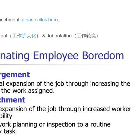
nrichment,
please click here
.
ent（
工作扩大化
） & Job rotation（工作轮换）