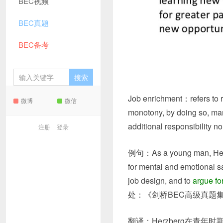
BEC视频
BEC真题
BEC备考
Job enrichment：refers to r
微博
微信
monotony, by doing so, ma
additional responsibilit
注册
登录
例句：As a young man, Herzb
for mental and emotional sa
job design, and to
argue fo
处：《剑桥BEC高级真题集
翻译：Herzberg在青