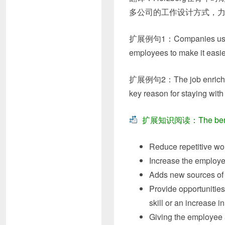
多公司的工作设计方式，力
扩展例句1：Companies use job 
employees to make it easie
扩展例句2：The
job enric
key reason for staying wit
扩展知识阅读：The benefit
Reduce repetitive wo
Increase the employe
Adds new sources of j
Provide opportunities
skill or an increase 
Giving the employee a