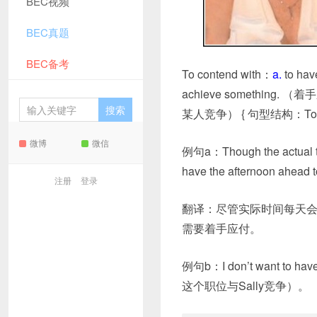
BEC视频
BEC真题
BEC备考
To contend with：
a.
to have
achieve something
. （
某人竞争） { 句型结构：To conte
微博
微信
例句a：Though the actual time
have the afternoon 
注册
登录
翻译：尽管实际时间每天
需要着手应付。
例句b：
I
don’t
want
to
hav
这个职位与Sally竞争）。