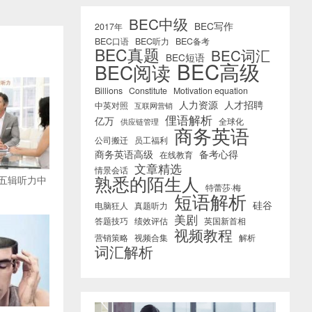
BEC中级
BEC写作
2017年
BEC口语
BEC听力
BEC备考
BEC真题
BEC词汇
BEC短语
BEC高级
BEC阅读
Billions
Constitute
Motivation equation
人力资源
人才招聘
中英对照
互联网营销
俚语解析
亿万
全球化
供应链管理
商务英语
公司搬迁
员工福利
商务英语高级
备考心得
在线教育
文章精选
情景会话
熟悉的陌生人
第五辑听力中
特蕾莎·梅
短语解析
硅谷
电脑狂人
真题听力
美剧
答题技巧
绩效评估
英国新首相
视频教程
营销策略
视频合集
解析
词汇解析