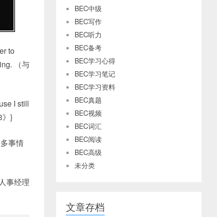
BEC中级
BEC写作
BEC听力
BEC备考
er to
BEC学习心得
ing.
（与
BEC学习笔记
BEC学习资料
BEC真题
e I still
BEC视频
3》}
BEC词汇
BEC阅读
很多事情
BEC高级
未分类
想就人事经理
文章存档