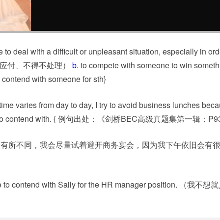
 to deal with a difficult or unpleasant situation,
especially in ord
着手应付、不得不处理）
b.
to
compete
with
someone
to
win
someth
nd with someone for sth}
 varies from day to day, I try to avoid business lunches becaus
ahead to contend with. { 例句出处：《剑桥BEC高级真题集第一辑：P9
会有所不同，我会尽量试着避开商务宴会，因为我下午依旧会有
e
to
contend
with
Sally
for
the
HR manager
position. （我不