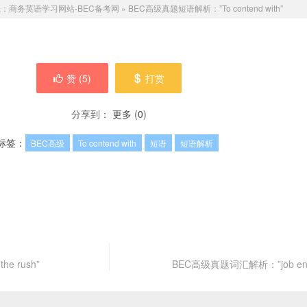
载：
商务英语学习网站-BEC备考网
»
BEC高级真题短语解析：”To contend with”
赞 (
5
)
打赏
分享到：
更多
(
0
)
标签：
BEC高级
To contend with
短语
短语解析
e rush”
BEC高级真题词汇解析：”job enri