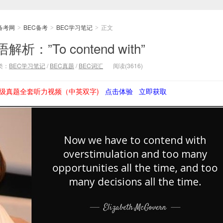
备考网
BEC备考
BEC学习笔记
正文
>
>
>
：”To contend with”
类：
BEC学习笔记
/
BEC真题
/
BEC词汇
阅读(3616)
级真题全套听力视频（中英双字)
点击体验
立即获取