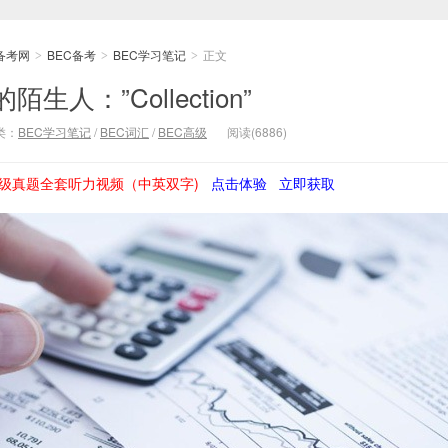
备考网
BEC备考
BEC学习笔记
正文
>
>
>
人：”Collection”
类：
BEC学习笔记
/
BEC词汇
/
BEC高级
阅读(6886)
级真题全套听力视频（中英双字)
点击体验
立即获取