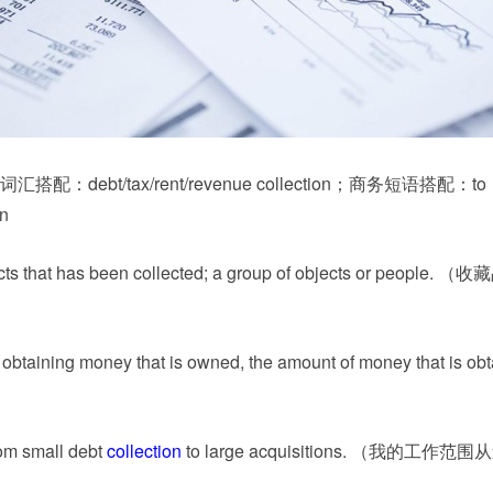
 常用词汇搭配：debt/tax/rent/revenue collection；商务短语搭配：to
on
 that has been collected; a group of objects or people. 
aining money that is owned, the amount of money that is obt
m small debt
collection
to large acquisitions. （我的工作范