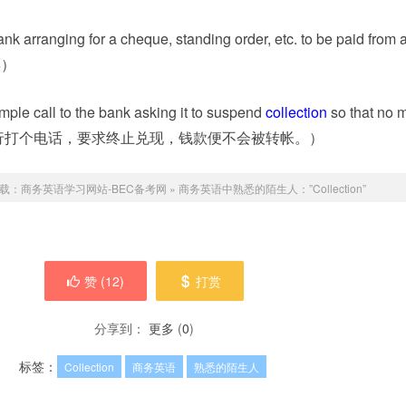
rranging for a cheque, standing order, etc. to be paid from 
票）
e call to the bank asking it to suspend
collection
so that no 
你可以给银行打个电话，要求终止兑现，钱款便不会被转帐。）
载：
商务英语学习网站-BEC备考网
»
商务英语中熟悉的陌生人：”Collection”
赞 (
12
)
打赏
分享到：
更多
(
0
)
标签：
Collection
商务英语
熟悉的陌生人