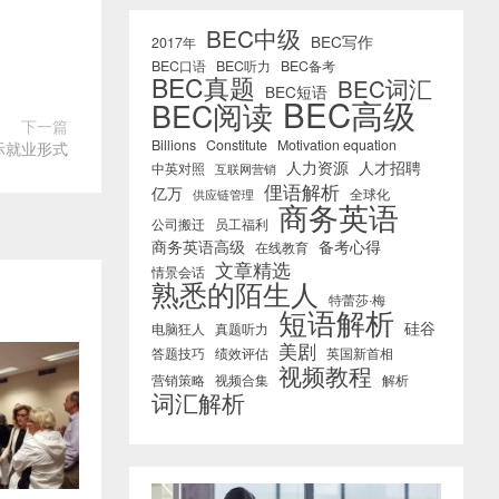
BEC中级
BEC写作
2017年
BEC口语
BEC听力
BEC备考
BEC真题
BEC词汇
BEC短语
BEC高级
BEC阅读
下一篇
Billions
Constitute
Motivation equation
际就业形式
人力资源
人才招聘
中英对照
互联网营销
俚语解析
亿万
全球化
供应链管理
商务英语
公司搬迁
员工福利
商务英语高级
备考心得
在线教育
文章精选
情景会话
熟悉的陌生人
特蕾莎·梅
短语解析
硅谷
电脑狂人
真题听力
美剧
答题技巧
绩效评估
英国新首相
视频教程
营销策略
视频合集
解析
词汇解析