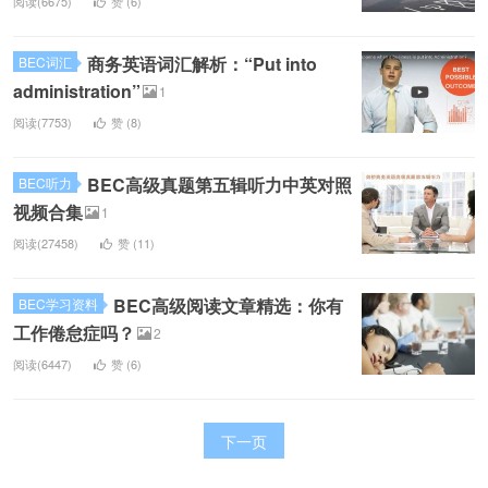
阅读(6675)
赞 (
6
)
商务英语词汇解析：“Put into
BEC词汇
administration”
1
阅读(7753)
赞 (
8
)
BEC高级真题第五辑听力中英对照
BEC听力
视频合集
1
阅读(27458)
赞 (
11
)
BEC高级阅读文章精选：你有
BEC学习资料
工作倦怠症吗？
2
阅读(6447)
赞 (
6
)
下一页