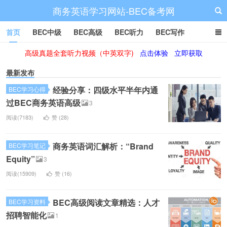
商务英语学习网站-BEC备考网
首页
BEC中级
BEC高级
BEC听力
BEC写作
高级真题全套听力视频（中英双字)
点击体验
立即获取
BEC阅读
BEC词汇
BEC视频
BEC真题
BEC备考
最新发布
经验分享：四级水平半年内通
BEC学习心得
过BEC商务英语高级
3
阅读(7183)
赞 (
28
)
商务英语词汇解析：“Brand
BEC学习笔记
Equity”
3
阅读(15909)
赞 (
16
)
BEC高级阅读文章精选：人才
BEC学习资料
招聘智能化
1