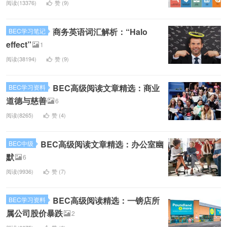
阅读(13376)
赞 (
9
)
商务英语词汇解析：“Halo
BEC学习笔记
effect”
1
阅读(38194)
赞 (
9
)
BEC高级阅读文章精选：商业
BEC学习资料
道德与慈善
6
阅读(8265)
赞 (
4
)
BEC高级阅读文章精选：办公室幽
BEC中级
默
6
阅读(9936)
赞 (
7
)
BEC高级阅读精选：一镑店所
BEC学习资料
属公司股价暴跌
2