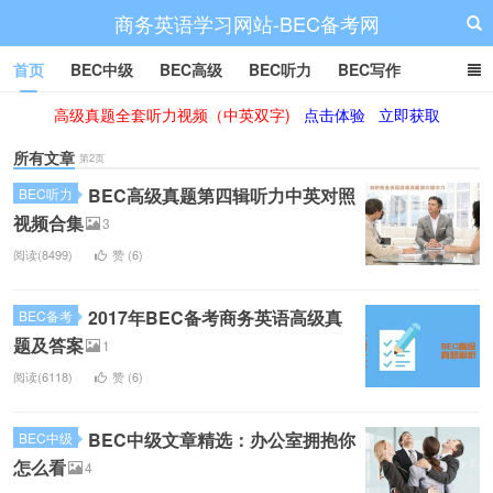
商务英语学习网站-BEC备考网
首页
BEC中级
BEC高级
BEC听力
BEC写作
高级真题全套听力视频（中英双字)
点击体验
立即获取
BEC阅读
BEC词汇
BEC视频
BEC真题
BEC备考
所有文章
第2页
BEC高级真题第四辑听力中英对照
BEC听力
视频合集
3
阅读(8499)
赞 (
6
)
2017年BEC备考商务英语高级真
BEC备考
题及答案
1
阅读(6118)
赞 (
6
)
BEC中级文章精选：办公室拥抱你
BEC中级
怎么看
4