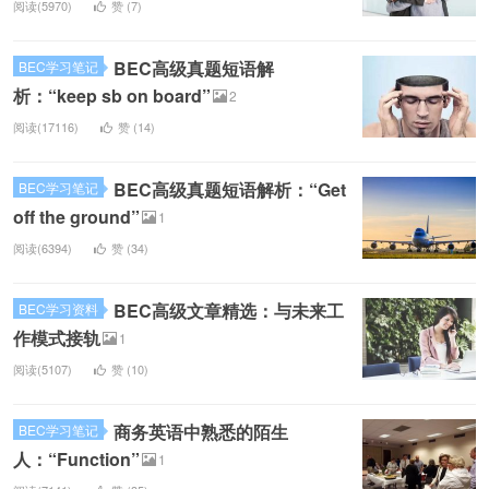
阅读(5970)
赞 (
7
)
BEC高级真题短语解
BEC学习笔记
析：“keep sb on board”
2
阅读(17116)
赞 (
14
)
BEC高级真题短语解析：“Get
BEC学习笔记
off the ground”
1
阅读(6394)
赞 (
34
)
BEC高级文章精选：与未来工
BEC学习资料
作模式接轨
1
阅读(5107)
赞 (
10
)
商务英语中熟悉的陌生
BEC学习笔记
人：“Function”
1