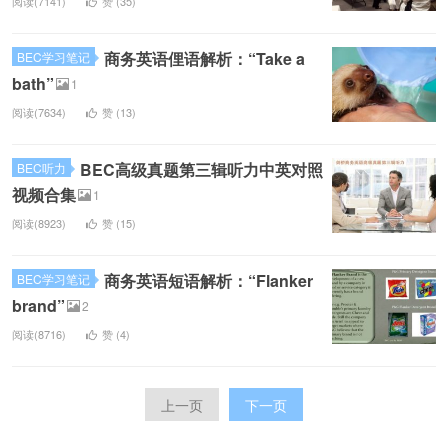
阅读(7141)
赞 (
35
)
商务英语俚语解析：“Take a
BEC学习笔记
bath”
1
阅读(7634)
赞 (
13
)
BEC高级真题第三辑听力中英对照
BEC听力
视频合集
1
阅读(8923)
赞 (
15
)
商务英语短语解析：“Flanker
BEC学习笔记
brand”
2
阅读(8716)
赞 (
4
)
上一页
下一页