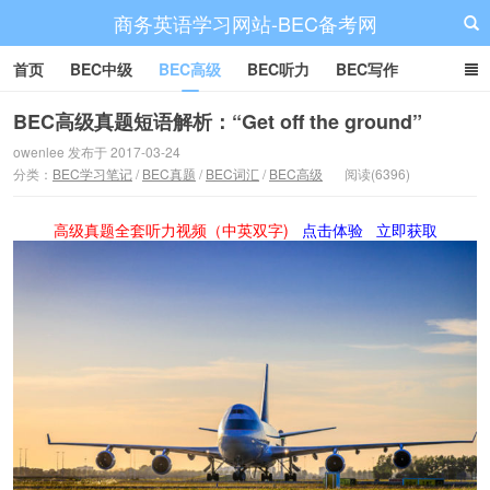
商务英语学习网站-BEC备考网
首页
BEC中级
BEC高级
BEC听力
BEC写作
BEC阅读
BEC词汇
BEC视频
BEC真题
BEC备考
BEC高级真题短语解析：“Get off the ground”
owenlee 发布于 2017-03-24
分类：
BEC学习笔记
/
BEC真题
/
BEC词汇
/
BEC高级
阅读(6396)
高级真题全套听力视频（中英双字)
点击体验
立即获取