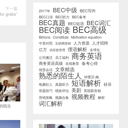
下一篇
BEC中级
BEC写作
2017年
 grabs”
BEC口语
BEC听力
BEC备考
BEC真题
BEC词汇
BEC短语
BEC高级
BEC阅读
Billions
Constitute
Motivation equation
人力资源
人才招聘
中英对照
互联网营销
俚语解析
亿万
全球化
供应链管理
商务英语
公司搬迁
员工福利
商务英语高级
备考心得
在线教育
文章精选
情景会话
熟悉的陌生人
特蕾莎·梅
短语解析
硅谷
电脑狂人
真题听力
美剧
答题技巧
绩效评估
英国新首相
视频教程
营销策略
视频合集
解析
词汇解析
的陌生