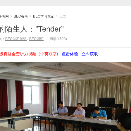
备考网
BEC备考
BEC学习笔记
正文
>
>
>
生人：”Tender”
类：
BEC学习笔记
/
BEC词汇
阅读(4523)
级真题全套听力视频（中英双字)
点击体验
立即获取