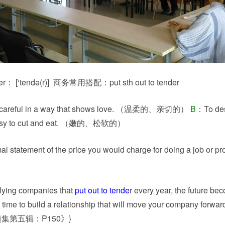
der：
[‘tendə(r)] 商务常用搭配：put sth out to tender
d careful in a way that shows love. （温柔的、亲切的）
B：
To de
s easy to cut and eat. （嫩的、松软的）
atement of the price you would charge for doing a job or pr
）
lying
companies
that
put
out
to
tende
r
every
year
,
the
future
bec
time
to
build
a
relationship
that
will
move
your
company
forwar
集第五辑：P150》}