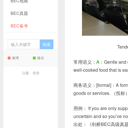
BEC视频
BEC真题
BEC备考
Ten
微博
微信
常用语义：
A：
Gentle an
well-cooked food that i
注册
登录
商务语义：[formal]：A formal st
goods or services. （投标
用例：
If
you
are
only
supp
uncertain
and
so
you’ve
no
出处：《剑桥BEC高级真题