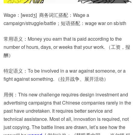
Wage：
[weɪdʒ] 商务词汇搭配：Wage a
campaign/struggle/battle；短语搭配：wage war on sb/sth
常用语义：Money you earn that is paid according to the
number of hours, days, or weeks that your work. （工资，报
酬）
特定语义：To be involved in a war against someone, or a
fight against something. （拉开战争、展开活动）
用例：This new challenge requires design investment and
advertising campaigns that Chinese companies rarely in the
past have undretaken. It requires better service and
technical assistance. Most of all, innovation is required, not
just copying. The battle lines are drawn, let’s see how the