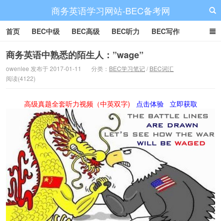
商务英语学习网站-BEC备考网
首页
BEC中级
BEC高级
BEC听力
BEC写作
BEC阅读
BEC词汇
BEC视频
BEC真题
BEC备考
商务英语中熟悉的陌生人：”wage”
owenlee 发布于 2017-01-11
分类：
BEC学习笔记
/
BEC词汇
阅读(4122)
高级真题全套听力视频（中英双字)
点击体验
立即获取