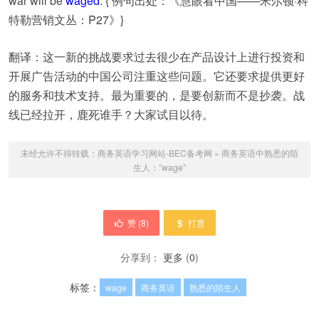
war will be
waged
. { 例句出处：《慧眼看中国——米尔顿·科
特勒营销文丛：P27》}
翻译：这一新的挑战要求过去很少在产品设计上进行投资和
开展广告活动的中国公司注重这些问题。它还要求提供更好
的服务和技术支持。最为重要的，是要创新而不是抄袭。战
线已经拉开，鹿死谁手？大家试目以待。
未经允许不得转载：
商务英语学习网站-BEC备考网
»
商务英语中熟悉的陌
生人：”wage”
赞 (
8
)
打赏
分享到：
更多
(
0
)
标签：
wage
商务英语
熟悉的陌生人