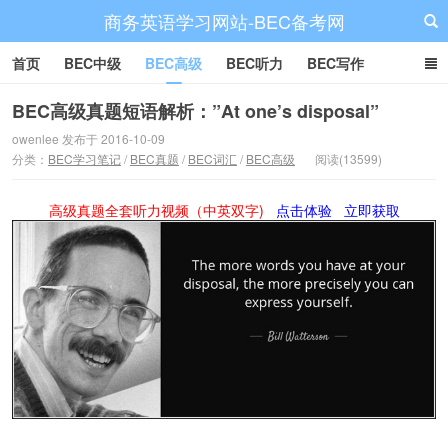
商务英语学习网站-BEC备考网
首页
BEC中级
BEC高级
BEC听力
BEC写作
BEC阅读
BEC词汇
BEC视频
BEC真题
BEC备考
BEC高级真题短语解析：”At one’s disposal”
owenlee 发布于 2016-10-09
分类：
BEC学习笔记
/
BEC真题
/
BEC词汇
/
BEC高级
阅读(13599)
高级真题全套听力视频（中英双字)
点击体验
立即获取