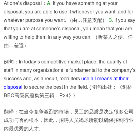
At one’s disposal：
A.
If you have something at your
disposal, you are able to use it whenever you want, and for
whatever purpose you want. （由…任意支配）
B.
If you say
that you are at someone’s disposal, you mean that you are
willing to help them in any way you can. （听某人之便、任
由…差遣）
例句：In today’s competitive market place, the quality of
staff in many organizations is fundamental to the company’s
success and, as a result, recruiters
use all means at their
disposal
to secure the best in the field. { 例句出处：《剑桥
BEC高级真题集第三辑：P24》}
翻译：在当今竞争激烈的市场，员工的品质是决定很多公司
成功与否的根本，因此，招聘人员竭尽所能以确保招到行业
内最优秀的人才。