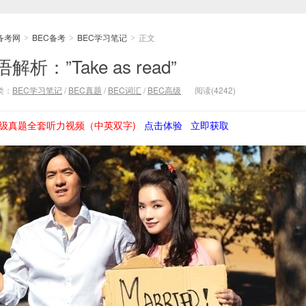
备考网
BEC备考
BEC学习笔记
正文
>
>
>
：”Take as read”
类：
BEC学习笔记
/
BEC真题
/
BEC词汇
/
BEC高级
阅读(4242)
级真题全套听力视频（中英双字)
点击体验
立即获取