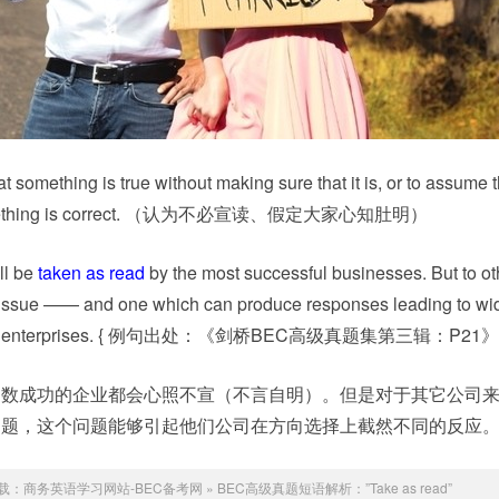
 something is true without making sure that it is, or to assume t
t something is correct. （认为不必宣读、假定大家心知肚明）
ll be
taken as read
by the most successful businesses. But to oth
al issue —— and one which can produce responses leading to wi
for their enterprises. { 例句出处：《剑桥BEC高级真题集第三辑：P21》
多数成功的企业都会心照不宣（不言自明）。但是对于其它公司
问题，这个问题能够引起他们公司在方向选择上截然不同的反应
载：
商务英语学习网站-BEC备考网
»
BEC高级真题短语解析：”Take as read”