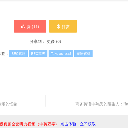
赞 (
11
)
打赏
分享到：
更多
(
0
)
标签：
BEC真题
BEC高级
Take as read
短语解析
市场的怪象
商务英语中熟悉的陌生人：”favou
级真题全套听力视频（中英双字)
点击体验
立即获取