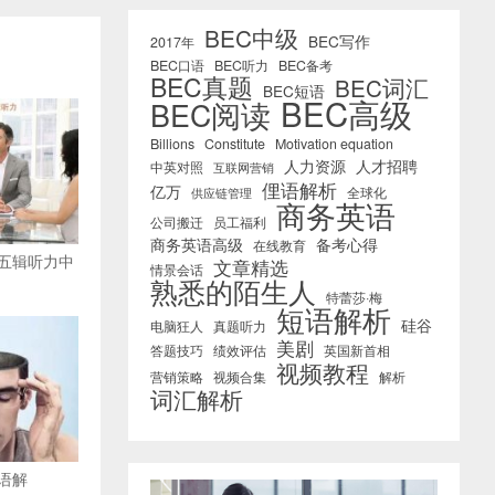
BEC中级
BEC写作
2017年
BEC口语
BEC听力
BEC备考
BEC真题
BEC词汇
BEC短语
BEC高级
BEC阅读
Billions
Constitute
Motivation equation
人力资源
人才招聘
中英对照
互联网营销
俚语解析
亿万
全球化
供应链管理
商务英语
公司搬迁
员工福利
商务英语高级
备考心得
在线教育
第五辑听力中
文章精选
情景会话
熟悉的陌生人
特蕾莎·梅
短语解析
硅谷
电脑狂人
真题听力
美剧
答题技巧
绩效评估
英国新首相
视频教程
营销策略
视频合集
解析
词汇解析
语解