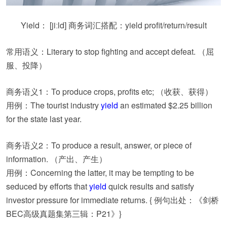
Yield：
[jiːld] 商务词汇搭配：yield profit/return/result
常用语义：Literary to stop fighting and accept defeat. （屈
服、投降）
商务语义1：To produce crops, profits etc; （收获、获得）
用例：The tourist industry
yield
an estimated $2.25 billion
for the state last year.
商务语义2：To produce a result, answer, or piece of
information. （产出、产生）
用例：Concerning the latter, it may be tempting to be
seduced by efforts that
yield
quick results and satisfy
investor pressure for immediate returns. { 例句出处：《剑桥
BEC高级真题集第三辑：P21》}