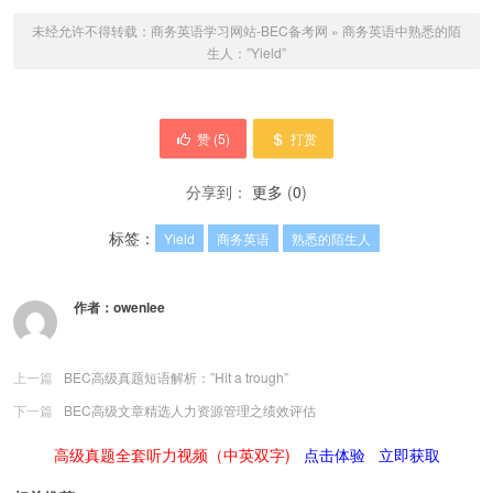
未经允许不得转载：
商务英语学习网站-BEC备考网
»
商务英语中熟悉的陌
生人：”Yield”
赞 (
5
)
打赏
分享到：
更多
(
0
)
标签：
Yield
商务英语
熟悉的陌生人
作者：
owenlee
上一篇
BEC高级真题短语解析：”Hit a trough”
下一篇
BEC高级文章精选人力资源管理之绩效评估
高级真题全套听力视频（中英双字)
点击体验
立即获取