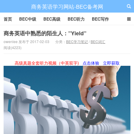
商务英语学习网站-BEC备考网
首页
BEC中级
BEC高级
BEC听力
BEC写作
BEC阅读
BEC词汇
BEC视频
BEC真题
BEC备考
商务英语中熟悉的陌生人：”Yield”
owenlee 发布于 2017-02-03
分类：
BEC学习笔记
/
BEC词汇
阅读(4223)
高级真题全套听力视频（中英双字)
点击体验
立即获取