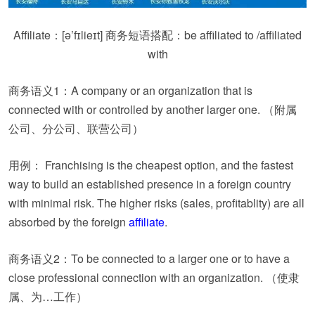
Affiliate：
[ə’fɪlieɪt] 商务短语搭配：be affiliated to /affiliated
with
商务语义1：A company or an organization that is
connected with or controlled by another larger one. （附属
公司、分公司、联营公司）
用例： Franchising is the cheapest option, and the fastest
way to build an established presence in a foreign country
with minimal risk. The higher risks (sales, profitablity) are all
absorbed by the foreign
affiliate
.
商务语义2：To be connected to a larger one or to have a
close professional connection with an organization. （使隶
属、为…工作）