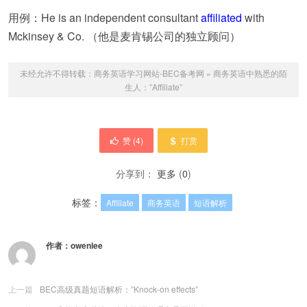
用例：He is an independent consultant
affiliated
with
Mckinsey & Co. （他是麦肯锡公司的独立顾问）
未经允许不得转载：
商务英语学习网站-BEC备考网
»
商务英语中熟悉的陌
生人：”Affiliate”
赞 (
4
)
打赏
分享到：
更多
(
0
)
标签：
Affiliate
商务英语
短语解析
作者：
owenlee
上一篇
BEC高级真题短语解析：”Knock-on effects”