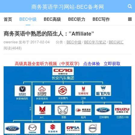
商务英语学习网站-BEC备考网
首页
BEC中级
BEC高级
BEC听力
BEC写作
BEC阅读
BEC词汇
BEC视频
BEC真题
BEC备考
商务英语中熟悉的陌生人：”Affiliate”
owenlee 发布于 2017-02-04
分类：
BEC中级
/
BEC学习笔记
/
BEC词汇
阅读(4648)
高级真题全套听力视频（中英双字)
点击体验
立即获取